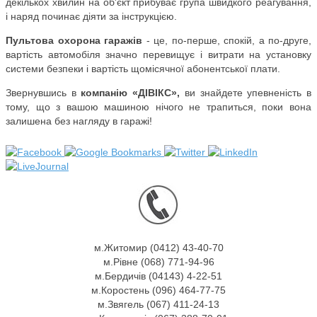
декількох хвилин на об'єкт прибуває група швидкого реагування,
і наряд починає діяти за інструкцією.
Пультова охорона гаражів
- це, по-перше, спокій, а по-друге,
вартість автомобіля значно перевищує і витрати на установку
системи безпеки і вартість щомісячної абонентської плати.
Звернувшись в
компанію «ДІВІКС»,
ви знайдете упевненість в
тому, що з вашою машиною нічого не трапиться, поки вона
залишена без нагляду в гаражі!
м.Житомир (0412) 43-40-70
м.Рівне (068) 771-94-96
м.Бердичів (04143) 4-22-51
м.Коростень (096) 464-77-75
м.Звягель (067) 411-24-13