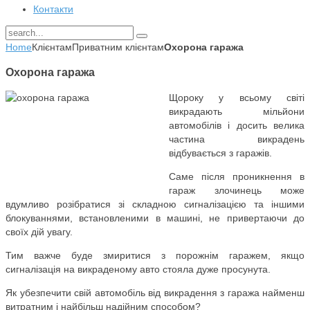
Контакти
Home
Клієнтам
Приватним клієнтам
Охорона гаража
Охорона гаража
Щороку у всьому світі
викрадають мільйони
автомобілів і досить велика
частина викрадень
відбувається з гаражів.
Саме після проникнення в
гараж злочинець може
вдумливо розібратися зі складною сигналізацією та іншими
блокуваннями, встановленими в машині, не привертаючи до
своїх дій увагу.
Тим важче буде змиритися з порожнім гаражем, якщо
сигналізація на викраденому авто стояла дуже просунута.
Як убезпечити свій автомобіль від викрадення з гаража найменш
витратним і найбільш надійним способом?