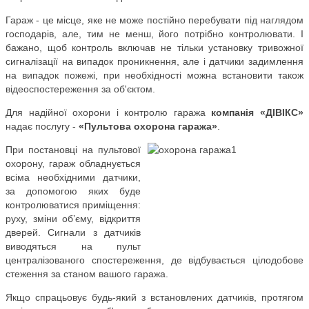
Гараж - це місце, яке не може постійно перебувати під наглядом
господарів, але, тим не менш, його потрібно контролювати. І
бажано, щоб контроль включав не тільки установку тривожної
сигналізації на випадок проникнення, але і датчики задимлення
на випадок пожежі, при необхідності можна встановити також
відеоспостереження за об'єктом.
Для надійної охорони і контролю гаража
компанія «ДІВІКС»
надає послугу -
«Пультова охорона гаража»
.
При постановці на пультової
охорону, гараж обладнується
всіма необхідними датчики,
за допомогою яких буде
контролюватися приміщення:
руху, зміни об’єму, відкриття
дверей. Сигнали з датчиків
виводяться на пульт
централізованого спостереження, де відбувається цілодобове
стеження за станом вашого гаража.
Якщо спрацьовує будь-який з встановлених датчиків, протягом