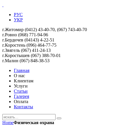
РУС
УКР
г.Житомир (0412) 43-40-70, (067) 743-40-70
г.Ровно (068) 771-94-96
г.Бердичев (04143) 4-22-51
г.Коростень (096) 464-77-75
г.Звягель (067)
411-24-13
г.Коростышев (067) 388-70-01
г.Малин (067) 848-38-53
Главная
О нас
Клиентам
Услуги
Статьи
Галерея
Оплата
Контакты
Home
Физическая охрана