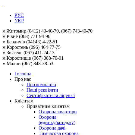
РУС
УКР
м.Житомир (0412) 43-40-70, (067) 743-40-70
м.Рівне (068) 771-94-96
м.Бердичів (04143) 4-22-51
м.Коростень (096) 464-77-75
м.Звягель (067)
411-24-13
м.Коростишів (067) 388-70-01
м.Малин (067) 848-38-53
Головна
Про нас
Про компанію
Наші реквізити
Сертифікати та ліцензії
Клієнтам
Приватним клієнтам
Охорона квартири
Охорона
будинку(котеджу)
Охорона дачі
Тимчасова охорона