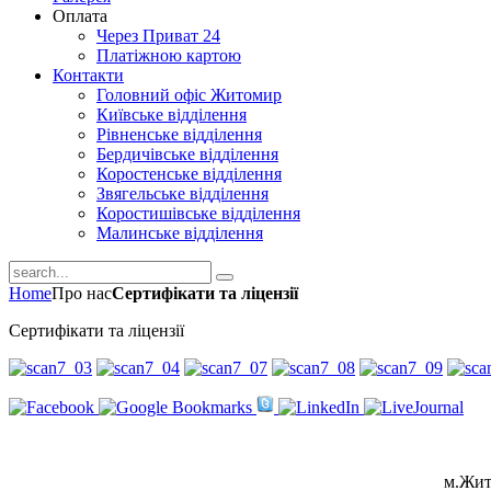
Оплата
Через Приват 24
Платіжною картою
Контакти
Головний офіс Житомир
Київське відділення
Рівненське відділення
Бердичівське відділення
Коростенське відділення
Звягельське відділення
Коростишівське відділення
Малинське відділення
Home
Про нас
Сертифікати та ліцензії
Сертифікати та ліцензії
м.Жит