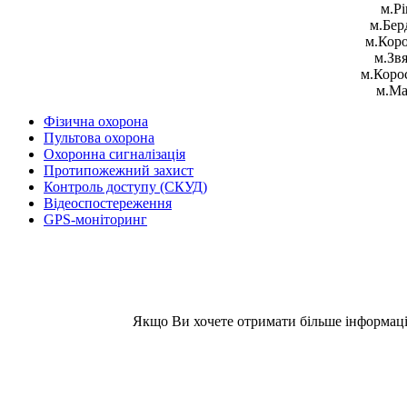
м.Рі
м.Бер
м.Коро
м.Звя
м.Корос
м.Ма
Фізична охорона
Пультова охорона
Охоронна сигналізація
Протипожежний захист
Контроль доступу (СКУД)
Відеоспостереження
GPS-моніторинг
Якщо Ви хочете отримати більше інформації