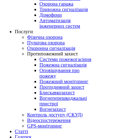
Охорона гаража
Тривожна сигналізація
Домофони
Автоматизація
інженерних систем
Послуги
Фізична охорона
Пультова охорона
Охоронна сигналізація
Протипожежний захист
Системи пожежогасіння
Пожежна сигналізація
Оповіщування про
пожежу
Пожежний моніторинг
Протидимний захист
Блискавкозахист
Вогнеперешкоджальні
пристрої
Вогнезахист
Контроль доступу (СКУД)
Відеоспостереження
GPS-моніторинг
Статті
Галерея