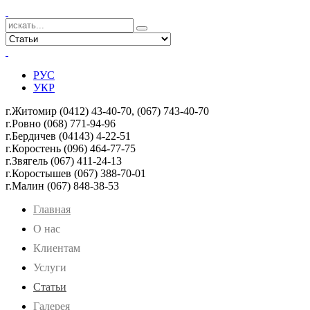
РУС
УКР
г.Житомир (0412) 43-40-70, (067) 743-40-70
г.Ровно (068) 771-94-96
г.Бердичев (04143) 4-22-51
г.Коростень (096) 464-77-75
г.Звягель (067)
411-24-13
г.Коростышев (067) 388-70-01
г.Малин (067) 848-38-53
Главная
О нас
Клиентам
Услуги
Статьи
Галерея