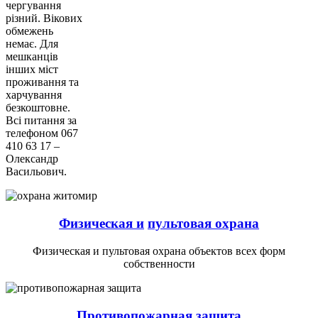
чергування
різний. Вікових
обмежень
немає. Для
мешканців
інших міст
проживання та
харчування
безкоштовне.
Всі питання за
телефоном 067
410 63 17 –
Олександр
Васильович.
Физическая и
пультовая охрана
Физическая и пультовая охрана объектов всех форм
собственности
Противопожарная защита