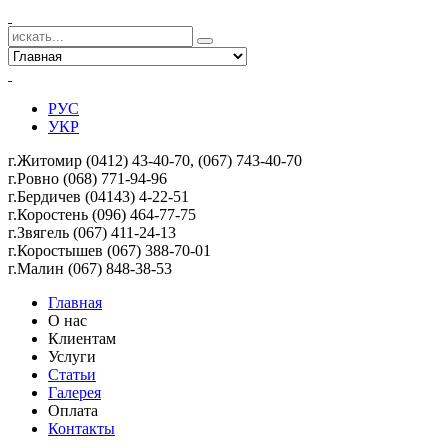
РУС
УКР
г.Житомир (0412) 43-40-70, (067) 743-40-70
г.Ровно (068) 771-94-96
г.Бердичев (04143) 4-22-51
г.Коростень (096) 464-77-75
г.Звягель (067)
411-24-13
г.Коростышев (067) 388-70-01
г.Малин (067) 848-38-53
Главная
О нас
Клиентам
Услуги
Статьи
Галерея
Оплата
Контакты