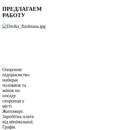
ПРЕДЛАГАЕМ
РАБОТУ
Охоронне
підприємство
набирає
чоловіків та
жінок на
посаду
охоронця у
місті
Житомирі.
Заробітна плата
від мінімальної.
Графік